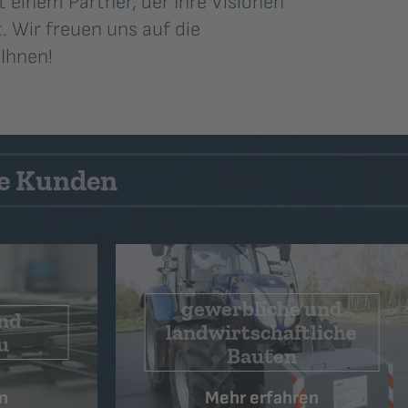
 einem Partner, der Ihre Visionen
 Wir freuen uns auf die
Ihnen!
le Kunden
und
liche
Schalungsbau
n
Mehr erfahren