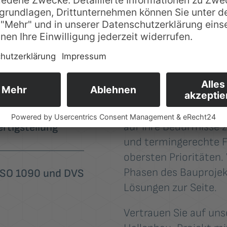
Partner, wenn es um 
langjähriger Erfahrun
dürfnisse
Umsetzung von indivi
alles aus einer Hand –
Schlüsselübergabe.
es Bauen
Ob für Produktionsst
Spezialanforderungen,
auf Ihre Bedürfnisse z
rtigstellung
und termingerechte Fe
obersten Prioritäten.
Phasen des Bauprojek
 ISO 1090 und DVS
Lösungen zur Seite.
Vertrauen Sie auf unse