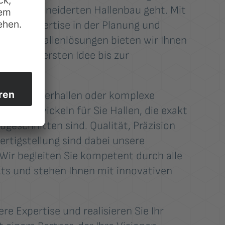
maßgeschneiderten Hallenbau geht. Mit
g und Expertise in der Planung und
duellen Hallenlösungen bieten wir Ihnen
 von der ersten Idee bis zur
ätten, Lagerhallen oder komplexe
 wir entwickeln für Sie Hallen, die exakt
ugeschnitten sind. Qualität, Präzision
rtigstellung sind dabei unsere
 Wir begleiten Sie kompetent durch alle
ts und stehen Ihnen mit innovativen
re Expertise und realisieren Sie Ihr