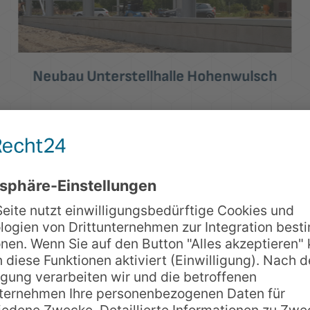
Prämab GmbH Burg
Ihr Projekt im Fokus
Die ibb Ingenieurbau 