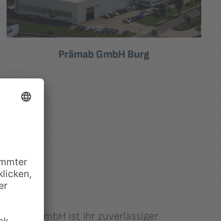
Neubau Werkhalle Schütte Stendal
Bismark GmbH ist Ihr zuverlässiger