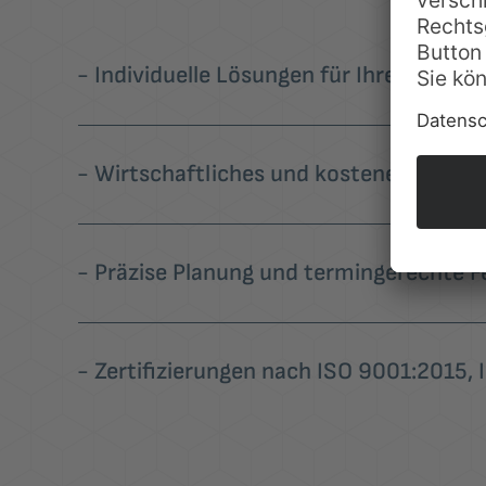
Individuelle Lösungen für Ihre Ihre Be
Wirtschaftliches und kosteneffizient
Präzise Planung und termingerechte Fe
Zertifizierungen nach ISO 9001:2015,