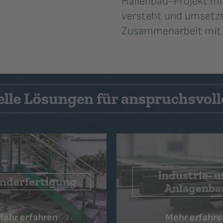
Hallenbau-Projekt mit
versteht und umsetzt.
Zusammenarbeit mit 
elle Lösungen für anspruchsvol
gewerbliche 
dustrie- und
landwirtschaft
Anlagenbau
Bauten
Mehr erfahren
Mehr erfahre