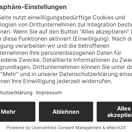
ernationale Ausstellung für Erfindungen
.2010 bis 31.10.2010 das Zentrum der
ssteller aus 37 Staaten mehr als 700
ielt das IBB-Rundschalungssystem für
nieurbüro Bismark GmbH gefertigt wird
keit bei der Erstellung mehrerer
unter Beweis stellte.
auf einem SIGNO-Gemeinschaftsstand
eswirtschaftsministeriums für Erfinder