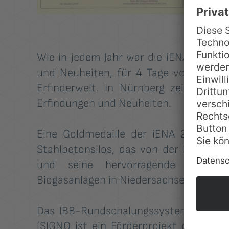
Wie in jedem Jahr war die iENA, die int
und Neuheiten, für 4 Tage vom 27.10
Erfinderwelt. In Nürnberg zeigten Au
Erfindungen und Neuheiten.
Eine Goldmedaille der iENA 2010 erh
Stahlbetonsilos, das von der IBB Inge
und seine hervorragende Tauglich
Biogasanlagen in Niedersachsen bereits 
Das IBB-Rundschalungssystem wurde 
(SIGNO ist ein Förderprojekt des Bund