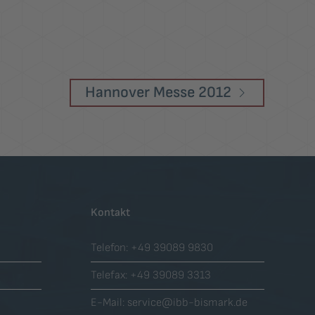
Hannover Messe 2012
Kontakt
Telefon:
+49 39089 9830
Telefax:
+49 39089 3313
E-Mail:
service@ibb-bismark.de