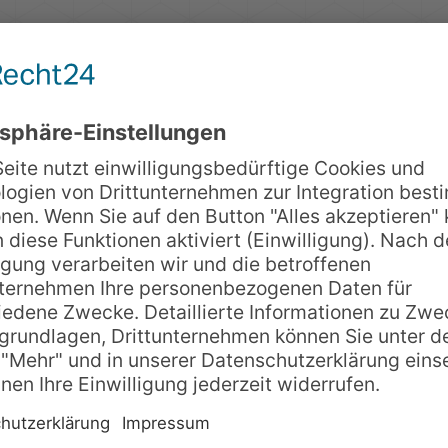
 (Hakenhöhe: 6,0 m, Lauflänge: ca. 40