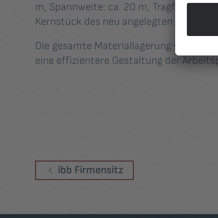
m, Spannweite: ca. 20 m, Tragfähigkeit: 2
Kernstück des neu angelegten Freilagers
Die gesamte Materiallagerung wird hier
eine effizientere Gestaltung der Arbeits
ibb Firmensitz