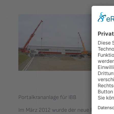
Portalkrananlage für IBB
Im März 2012 wurde der neue Portalkran