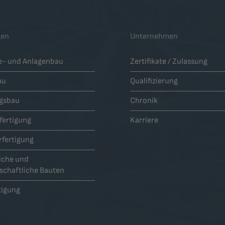
gen
Unternehmen
ie- und Anlagenbau
Zertifikate / Zulassung
au
Qualifizierung
gsbau
Chronik
fertigung
Karriere
rfertigung
iche und
schaftliche Bauten
tigung