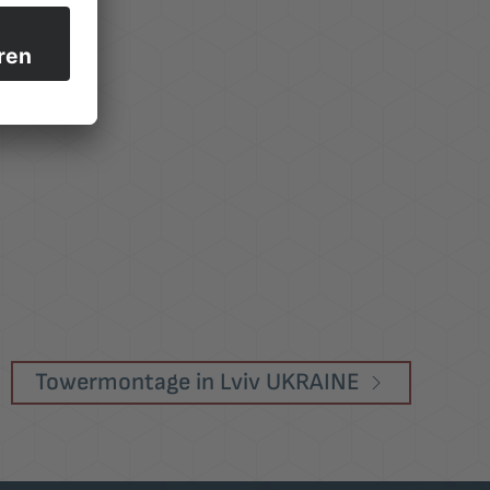
Towermontage in Lviv UKRAINE