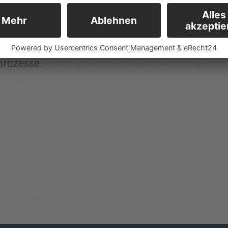
0t) aufgestellt. Dieser ist das
.
 künftig abgewickelt und ermöglicht
prozesse.